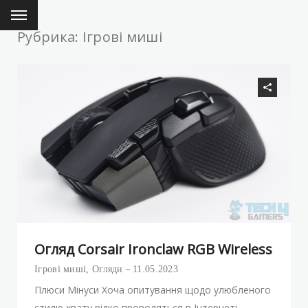
Рубрика: Ігрові миші
Огляд Corsair Ironclaw RGB Wireless
Ігрові миші
,
Огляди
11.05.2023
Плюси Мінуси Хоча опитування щодо улюбленого
стилю хвату рідко проводяться в Інтернеті,