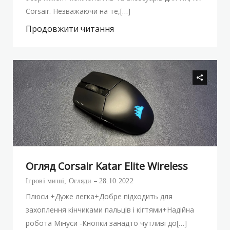
Corsair. Незважаючи на те,[…]
Продовжити читання
Огляд Corsair Katar Elite Wireless
Ігрові миші
,
Огляди
28.10.2022
Плюси +Дуже легка+Добре підходить для
захоплення кінчиками пальців і кігтями+Надійна
робота Мінуси -Кнопки занадто чутливі до[…]