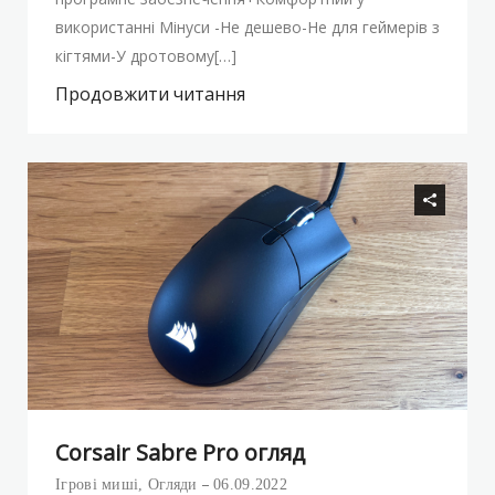
використанні Мінуси -Не дешево-Не для геймерів з
кігтями-У дротовому[…]
Продовжити читання
Corsair Sabre Pro огляд
Ігрові миші
,
Огляди
06.09.2022