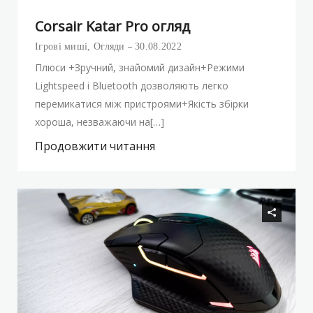
Corsair Katar Pro огляд
Ігрові миші
,
Огляди
30.08.2022
Плюси +Зручний, знайомий дизайн+Режими
Lightspeed і Bluetooth дозволяють легко
перемикатися між пристроями+Якість збірки
хороша, незважаючи на[…]
Продовжити читання