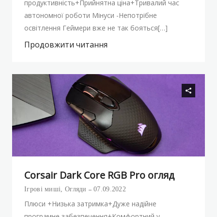
продуктивність+Прийнятна ціна+Тривалий час
автономної роботи Мінуси -Непотрібне
освітлення Геймери вже не так бояться[…]
Продовжити читання
Corsair Dark Core RGB Pro огляд
Ігрові миші
,
Огляди
07.09.2022
Плюси +Низька затримка+Дуже надійне
програмне забезпечення+Комфортний у