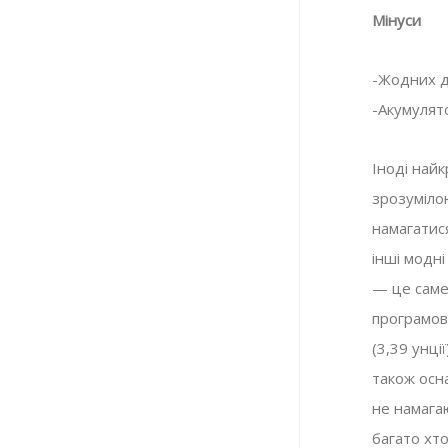
Мінуси
-Жодних д
Огляд Corsair MP700
-Акумулят
Комплектуючі
,
Огляди
10.05.2023
Іноді най
зрозуміло
намагатис
інші модні
— це саме
програмов
(3,39 унці
також осн
не намага
багато хто