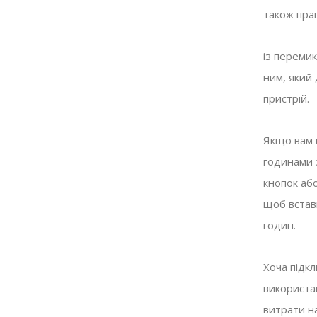
також пра
із перемик
ним, який
пристрій.
Якщо вам 
годинами 
кнопок або
щоб встави
годин.
Хоча підк
використа
витрати н