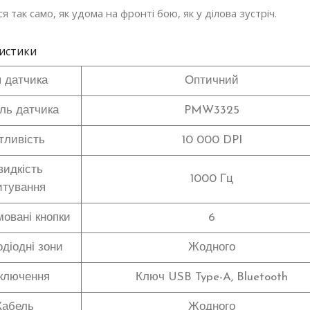
я так само, як удома на фронті бою, як у ділова зустріч.
истики
 датчика
Оптичний
ль датчика
PMW3325
тливість
10 000 DPI
идкість
1000 Гц
итування
овані кнопки
6
одіодні зони
Жодного
ключення
Ключ USB Type-A, Bluetooth
Кабель
Жодного