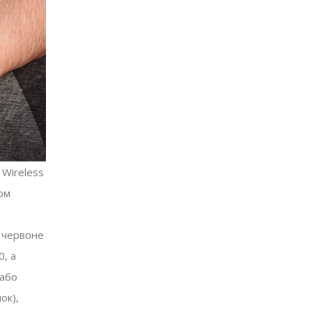
 Wireless
ом
у червоне
0, а
 або
ок),