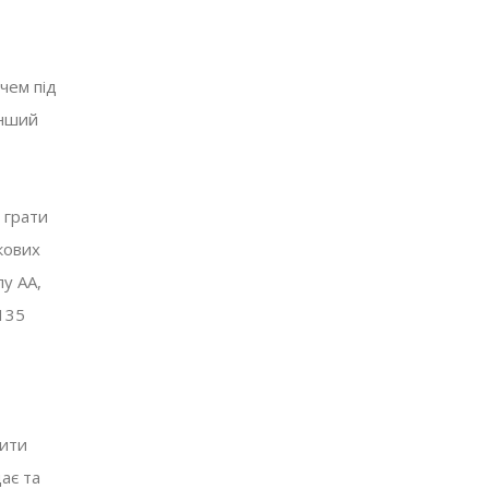
ачем під
інший
 грати
кових
пу АА,
 135
зити
ає та