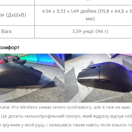
4,56 x 2,53 x 1,49 дюйма (115,8 x 64,2 x 3
ри (ДxШxВ)
мм)
Вага
3,39 унції (96 г)
 комфорт
Katar Pro Wireless немає нічого особливого, але я теж не ма
. Це досить низькопрофільний гризун, який відразу відчув се
 зручним у моїй руці, і залишався таким навіть після кількох г