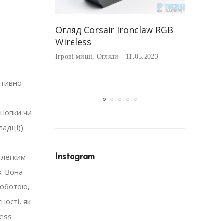
Найкращ
акопичувач
Огляд Corsair Ironclaw RGB
Corsair
ni M.2 для
Wireless
Ігрові миш
ve Steam
Ігрові миші
,
Огляди
11.05.2023
01.05.2023
їтивно
кнопки чи
ладці))
 легким
Instagram
в. Вона
роботою,
ості, як
less