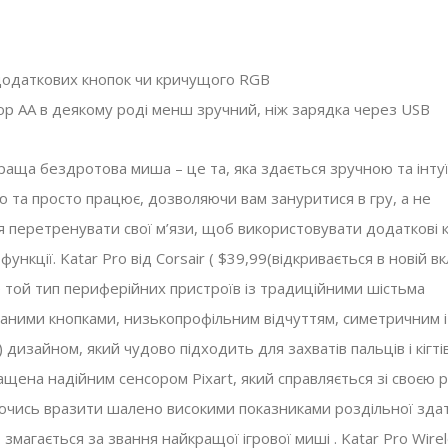
Випущено SSD-н
Огляд Corsair MP600 Core XT
Corsair MP600 Mi
SSD
одаткових кнопок чи кричущого RGB
модернізації Val
ор AA в деякому роді менш зручний, ніж зарядка через USB
Комплектуючі
,
Огляди
02.05.2023
Deck
Комплектуючі
,
Новини
краща бездротова миша – це та, яка здається зручною та інту
ю та просто працює, дозволяючи вам зануритися в гру, а не
я перетренувати свої м’язи, щоб використовувати додаткові 
 функції. Katar Pro від Corsair ( $39,99(відкривається в новій вк
 той тип периферійних пристроїв із традиційними шістьма
аними кнопками, низькопрофільним відчуттям, симетричним і
ї) дизайном, який чудово підходить для захватів пальців і кігті
ащена надійним сенсором Pixart, який справляється зі своєю 
ючись вразити шалено високими показниками роздільної здатн
 змагається за звання найкращої ігрової миші . Katar Pro Wire