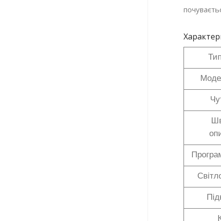
почуваєтьс
Характер
Тип
Моде
Чу
Шв
оп
Програм
Світл
Під