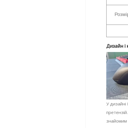
Розмі
Дизайн і
У дизайні 
претензій
знайомим і