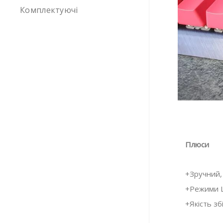
Комплектуючі
Плюси
+Зручний,
+Режими L
+Якість з