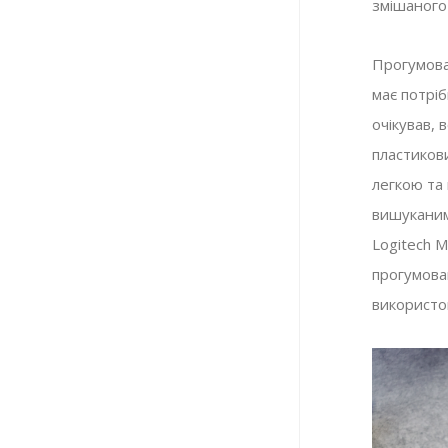
змішаного
Прогумова
має потріб
очікував, 
пластиков
легкою та
вишуканим
Logitech 
прогумован
використов