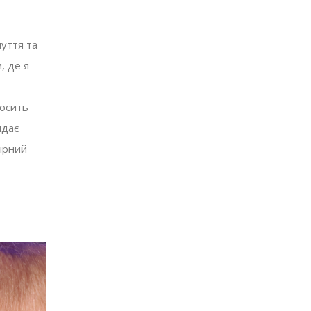
чуття та
, де я
досить
ядає
вірний