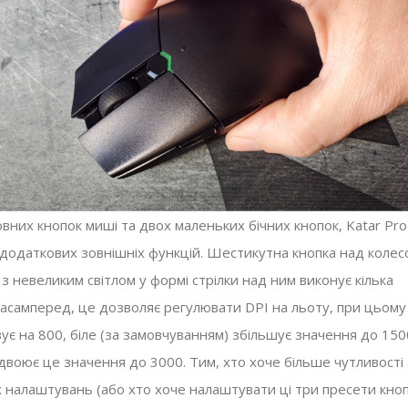
вних кнопок миші та двох маленьких бічних кнопок, Katar Pro
а додаткових зовнішніх функцій. Шестикутна кнопка над колес
з невеликим світлом у формі стрілки над ним виконує кілька
Насамперед, це дозволяє регулювати DPI на льоту, при цьом
зує на 800, біле (за замовчуванням) збільшує значення до 150
двоює це значення до 3000. Тим, хто хоче більше чутливості
 налаштувань (або хто хоче налаштувати ці три пресети кноп