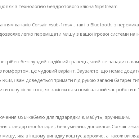
цює як з технологією бездротового ключа Slipstream
анням каналів Corsair «sub-1ms» , так і з Bluetooth, з перемик
 дозволяє легко переміщати мишу з вашої ігрової системи на 
потрібен безглуздий надійний гравець, який не завадить вам
з комфортом, це чудовий варіант. Зауважте, що немає додат
 RGB, і вам доведеться тримати під рукою запасні батареї ти
ти нову після того, як закінчиться номінальний час роботи в
лючення USB-кабелю для підзарядки є, мабуть, зручнішим,
ння стандартної батареї, безсумнівно, допомагає Corsair зни
а мишу, яка в іншому випадку коштує дорожче, а також вигляд