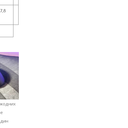
7,8
ю жодних
бе
один