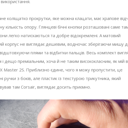
 використання.
не коліщатко прокрутки, яке можна клацати, має храпове від
ну кількість опору. Глянцеві бічні кнопки розташовані саме там
вони легко натискаються та добре відокремлені. А матовий
ий корпус не виглядає дешевим, водночас зберігаючи мишу 
 відштовхуючи плями та відбитки пальців. Весь комплект вигл
 і дещо преміальним, хоча й не таким висококласним, як мій 
MX Master 2S. Приблизно єдине, чого я можу пропустити, це
і ручки з боків, але пластик із текстурою трикутника, який
ував там Corsair, виглядає досить приємно.