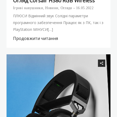
Огляд Corsair HS80 RGB Wireless
Ігрові навушники
,
Новини
,
Огляди
16.05.2022
ПЛЮСИ Відмінний звук Солідні параметри
програмного забезпечення Працює як з ПК, так і з
PlayStation МІНУСИ[…]
Продовжити читання