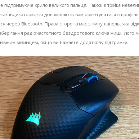
ле підтримуюче крило великого пальця. Також є трійка невели
них індикаторів, які допомагають вам орієнтуватися в профіля
ся через Bluetooth. Права сторона має знімну панель, яка від
я зберігання радіочастотного бездротового ключа миші. Його 
знімним мізинцем, якщо ви бажаєте додаткову підтримку.