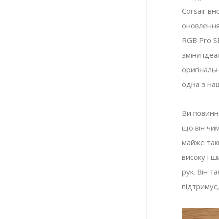
Corsair в
оновлення 
RGB Pro SE
зміни ідеа
оригіналь
одна з на
Ви повинн
що він чим
майже таки
високу і 
рук. Він т
підтримує,