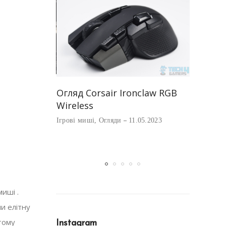
Найкращ
акопичувач
Огляд Corsair Ironclaw RGB
Corsair
ni M.2 для
Wireless
Ігрові миш
ve Steam
Ігрові миші
,
Огляди
11.05.2023
01.05.2023
миші .
и елітну
тому
Instagram