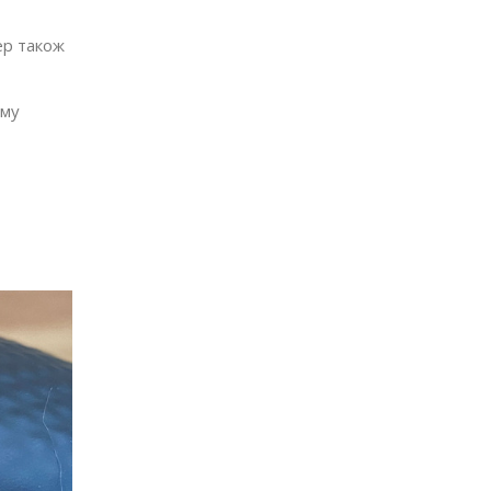
ер також
ому