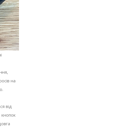
і
ння,
росів на
во.
ся від
 кнопок
довга