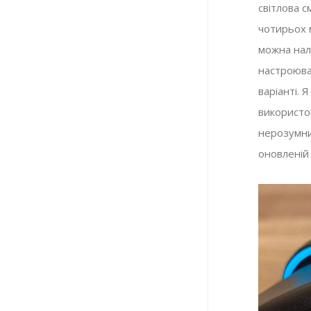
світлова с
чотирьох м
можна нал
настроюва
варіанті. 
використов
нерозумни
оновленій 