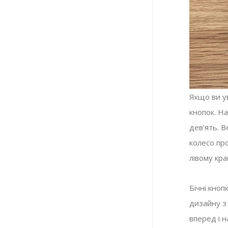
Якщо ви ув
кнопок. На
дев’ять. В
колесо про
лівому кра
Бічні кноп
дизайну з
вперед і н