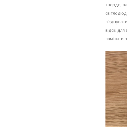
тверде, а
світлодіод
з’єднувати
відсік дл
замінити 