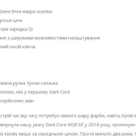
лені бічні макро-кнопки
роша ціна
ова зарядка Qi
ння з широкими можливостями налаштування
ний носій ключа
Випущено SSD-н
Огляд Corsair MP600 Core XT
Corsair MP600 Mi
SSD
модернізації Val
Комплектуючі
,
Огляди
02.05.2023
Deck
ована ручка трохи слизька
Комплектуючі
,
Новини
нопок, ніж у першому Dark Core
серйозних змін
трій час від часу потребує свіжого шару фарби, навіть ігрові 
ивернула нашу увагу Dark Core RGB SE у 2018 році, пропонуюч
у ігрову мишу за середньою ціною. Проте минуло два роки, 