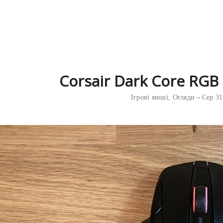
Corsair Dark Core RGB
Ігрові миші
,
Огляди
Сер 31