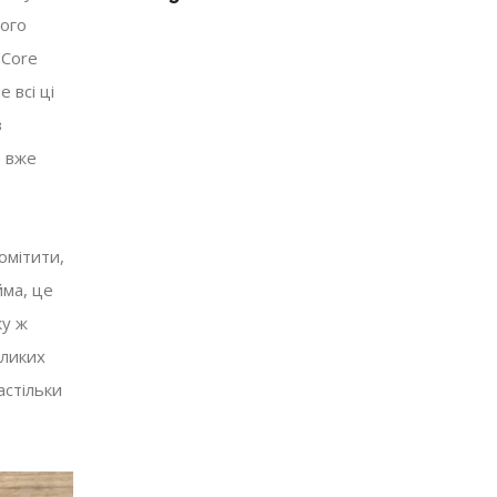
ього
 Core
 всі ці
з
е вже
омітити,
йма, це
ку ж
еликих
астільки