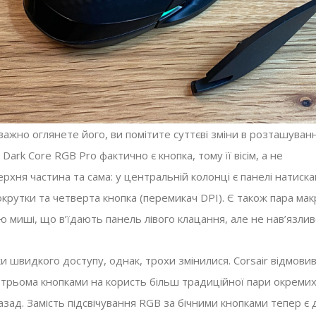
ажно оглянете його, ви помітите суттєві зміни в розташуванн
 Dark Core RGB Pro фактично є кнопка, тому її вісім, а не
ерхня частина та сама: у центральній колонці є панелі натиска
крутки та четверта кнопка (перемикач DPI). Є також пара мак
ю миші, що в’їдають панель лівого клацання, але не нав’язли
ки швидкого доступу, однак, трохи змінилися. Corsair відмовив
 трьома кнопками на користь більш традиційної пари окремих
азад. Замість підсвічування RGB за бічними кнопками тепер є 