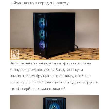
займає площу в середині корпусу.
Виготовлений з металу та загартованого скла,
корпус випромінює якість. Закруглені кути
надають йому брутального вигляду, особливо
спереду, де три RGB-вентилятори демонструють,
що він серйозно налаштований.