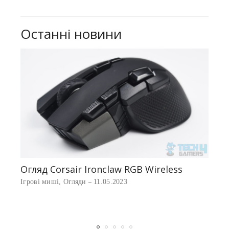
Останні новини
Найк
Ігров
Огляд Corsair Ironclaw RGB Wireless
ve
Ігрові миші
,
Огляди
11.05.2023