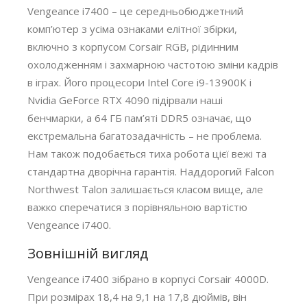
Vengeance i7400 – це середньобюджетний
комп’ютер з усіма ознаками елітної збірки,
включно з корпусом Corsair RGB, рідинним
охолодженням і захмарною частотою зміни кадрів
в іграх. Його процесори Intel Core i9-13900K і
Nvidia GeForce RTX 4090 підірвали наші
бенчмарки, а 64 ГБ пам’яті DDR5 означає, що
екстремальна багатозадачність – не проблема.
Нам також подобається тиха робота цієї вежі та
стандартна дворічна гарантія. Наддорогий Falcon
Northwest Talon залишається класом вище, але
важко сперечатися з порівняльною вартістю
Vengeance i7400.
Зовнішній вигляд
Vengeance i7400 зібрано в корпусі Corsair 4000D.
При розмірах 18,4 на 9,1 на 17,8 дюймів, він