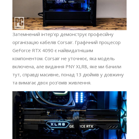
Затемнений інтер’єр демонструє професійну
організацію кабелів Corsair. Графічний процесор
GeForce RTX 4090 є найвидатнішим
компонентом. Corsair не уточнює, яка модель
включена, але видання PNY XLR8, яке ми бачили
тут, справді масивне, понад 13 дюймів у довжину
та вимагає двох роз’ємів живлення.