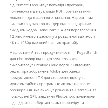
від Primate Labs імітує популярні програми,
починаючи від візуалізації PDF і розпізнавання
мовлення до машинного навчання. Нарешті, ми
використовуємо транскодер відео з відкритим
вихідним кодом HandBrake 1.4 для перетворення
12-хвилинного відеокліпу з роздільної здатності
4K на 1080p (менший час тим кращий).
Наш останній тест продуктивності — PugetBench
для Photoshop від Puget Systems, який
використовує Creative Cloud версії 22 відомого
редактора зображень Adobe для оцінки
продуктивності ПК для створення вмісту та
мультимедійних програм. Це автоматизоване
розширення, яке виконує різноманітні загальні та
прискорені GPU завдання Photoshop, починаючи
від відкриття, обертання, зміни розміру та