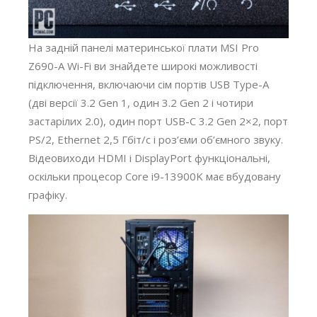
На задній панелі материнської плати MSI Pro
Z690-A Wi-Fi ви знайдете широкі можливості
підключення, включаючи сім портів USB Type-A
(дві версії 3.2 Gen 1, один 3.2 Gen 2 і чотири
застарілих 2.0), один порт USB-C 3.2 Gen 2×2, порт
PS/2, Ethernet 2,5 Гбіт/с і роз’єми об’ємного звуку.
Відеовиходи HDMI і DisplayPort функціональні,
оскільки процесор Core i9-13900K має вбудовану
графіку.