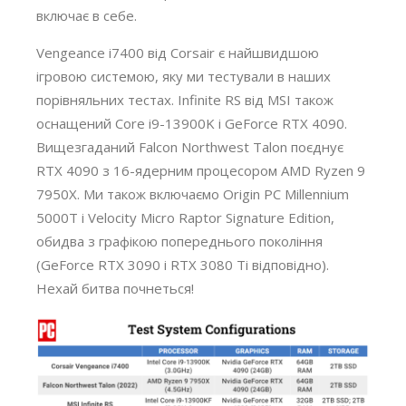
включає в себе.
Vengeance i7400 від Corsair є найшвидшою
ігровою системою, яку ми тестували в наших
порівняльних тестах. Infinite RS від MSI також
оснащений Core i9-13900K і GeForce RTX 4090.
Вищезгаданий Falcon Northwest Talon поєднує
RTX 4090 з 16-ядерним процесором AMD Ryzen 9
7950X. Ми також включаємо Origin PC Millennium
5000T і Velocity Micro Raptor Signature Edition,
обидва з графікою попереднього покоління
(GeForce RTX 3090 і RTX 3080 Ti відповідно).
Нехай битва почнеться!