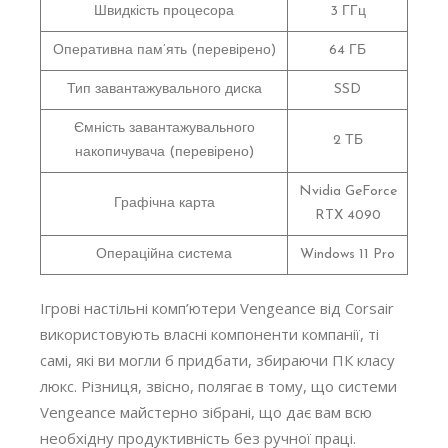
Швидкість процесора
3 ГГц
Оперативна пам’ять (перевірено)
64 ГБ
Тип завантажувального диска
SSD
Ємність завантажувального
2 ТБ
накопичувача (перевірено)
Nvidia GeForce
Графічна карта
RTX 4090
Операційна система
Windows 11 Pro
Ігрові настільні комп’ютери Vengeance від Corsair
використовують власні компоненти компанії, ті
самі, які ви могли б придбати, збираючи ПК класу
люкс. Різниця, звісно, полягає в тому, що системи
Vengeance майстерно зібрані, що дає вам всю
необхідну продуктивність без ручної праці.