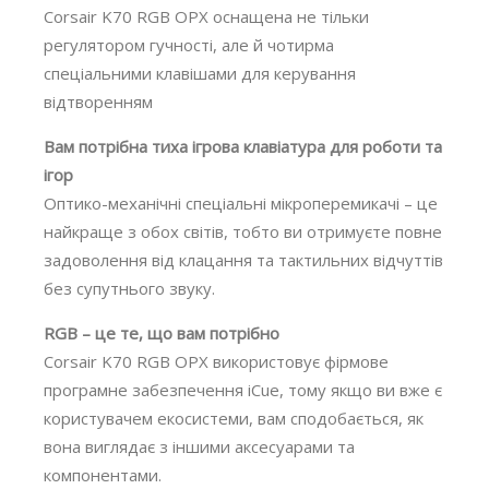
Corsair K70 RGB OPX оснащена не тільки
регулятором гучності, але й чотирма
спеціальними клавішами для керування
відтворенням
Вам потрібна тиха ігрова клавіатура для роботи та
ігор
Оптико-механічні спеціальні мікроперемикачі – це
найкраще з обох світів, тобто ви отримуєте повне
задоволення від клацання та тактильних відчуттів
без супутнього звуку.
RGB – це те, що вам потрібно
Corsair K70 RGB OPX використовує фірмове
програмне забезпечення iCue, тому якщо ви вже є
користувачем екосистеми, вам сподобається, як
вона виглядає з іншими аксесуарами та
компонентами.