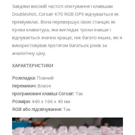
Завдяки високій частоті опитування і клавішам
Doubleshot, Corsair K70 RGB OPX відчувається як
преміумклас. Вона перевершує свою станцію як
ігрова клавіатура, яка виглядає трохи інакше і
відчувається значно краще, ніж багато інших, які я
використовував протягом багатьох років за
аналогічну ціну.
ХАРАКТЕРИСТИКИ
Розкладка:
Повний
перемикач:
Власні
програмовані клавіші Corsair:
Так
Розміри:
440 x 166 x 40 мм
RGB або підсвічування:
Так