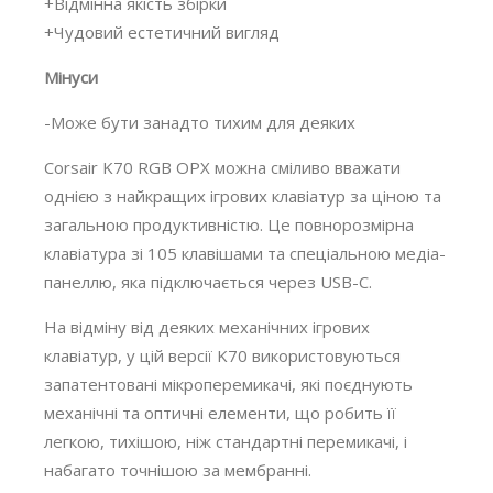
+Відмінна якість збірки
+Чудовий естетичний вигляд
Мінуси
-Може бути занадто тихим для деяких
Corsair K70 RGB OPX можна сміливо вважати
однією з найкращих ігрових клавіатур за ціною та
загальною продуктивністю. Це повнорозмірна
клавіатура зі 105 клавішами та спеціальною медіа-
панеллю, яка підключається через USB-C.
На відміну від деяких механічних ігрових
клавіатур, у цій версії K70 використовуються
запатентовані мікроперемикачі, які поєднують
механічні та оптичні елементи, що робить її
легкою, тихішою, ніж стандартні перемикачі, і
набагато точнішою за мембранні.