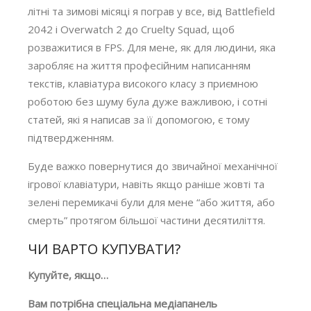
літні та зимові місяці я пограв у все, від Battlefield
2042 і Overwatch 2 до Cruelty Squad, щоб
розважитися в FPS. Для мене, як для людини, яка
заробляє на життя професійним написанням
текстів, клавіатура високого класу з приємною
роботою без шуму була дуже важливою, і сотні
статей, які я написав за її допомогою, є тому
підтвердженням.
Буде важко повернутися до звичайної механічної
ігрової клавіатури, навіть якщо раніше жовті та
зелені перемикачі були для мене “або життя, або
смерть” протягом більшої частини десятиліття.
ЧИ ВАРТО КУПУВАТИ?
Купуйте, якщо…
Вам потрібна спеціальна медіапанель