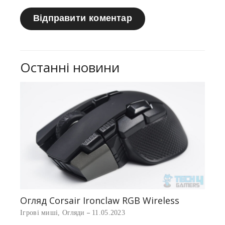
Останні новини
Найк
Ігров
Огляд Corsair Ironclaw RGB Wireless
ve
Ігрові миші
,
Огляди
11.05.2023