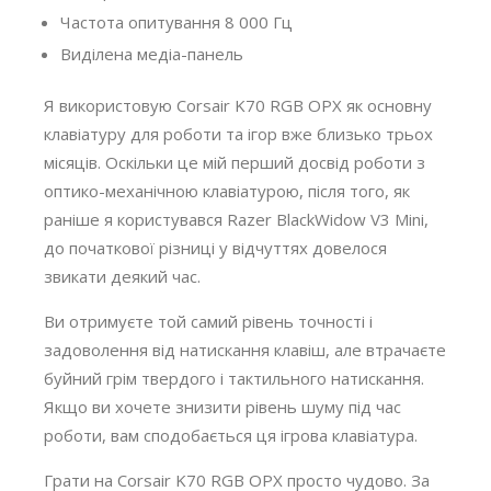
Частота опитування 8 000 Гц
Виділена медіа-панель
Я використовую Corsair K70 RGB OPX як основну
клавіатуру для роботи та ігор вже близько трьох
місяців. Оскільки це мій перший досвід роботи з
оптико-механічною клавіатурою, після того, як
раніше я користувався Razer BlackWidow V3 Mini,
до початкової різниці у відчуттях довелося
звикати деякий час.
Ви отримуєте той самий рівень точності і
задоволення від натискання клавіш, але втрачаєте
буйний грім твердого і тактильного натискання.
Якщо ви хочете знизити рівень шуму під час
роботи, вам сподобається ця ігрова клавіатура.
Грати на Corsair K70 RGB OPX просто чудово. За