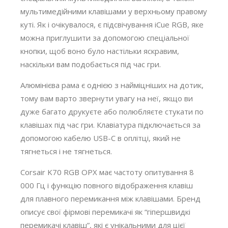
мультимедійними клавішами у верхньому правому
куті. Як і очікувалося, є підсвічування iCue RGB, яке
можна приглушити за допомогою спеціальної
кнопки, щоб воно було настільки яскравим,
наскільки вам подобається під час гри.
Алюмінієва рама є однією з найміцніших на дотик,
тому вам варто звернути увагу на неї, якщо ви
дуже багато друкуєте або полюбляєте стукати по
клавішах під час гри. Клавіатура підключається за
допомогою кабелю USB-C в оплітці, який не
тягнеться і не тягнеться.
Corsair K70 RGB OPX має частоту опитування 8
000 Гц і функцію повного відображення клавіш
для плавного перемикання між клавішами. Бренд
описує свої фірмові перемикачі як “гіпершвидкі
перемикачі клавіш”, які є унікальними для цієї