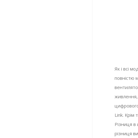
Як і всі м
повністю 
вентилято
живлення, 
цифрового
Link. Крім
Різниця в 
різниця в