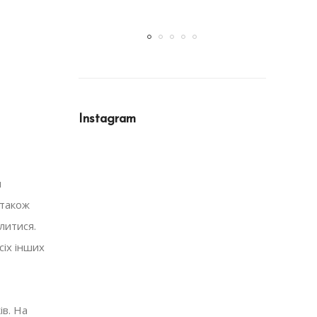
01.05.2023
Instagram
и
 також
литися.
сіх інших
в. На