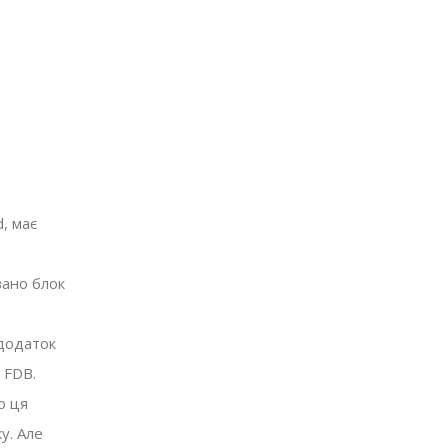
, має
вано блок
додаток
 FDB.
о ця
у. Але