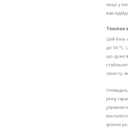
якщо у ва
вам підій
Технічні
Цей блок 
до 50 °C.
що дуже в
стабільног
захисту, 
Очевидно,
річну гар
управляєт
вентилято
фізичні ро