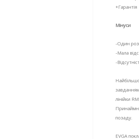
+Гарантія
Мінуси
-Один роз
-Мала від
-Відсутніс
Найбільшо
завданням
лінійки RM
Принаймні
позаду.
EVGA покл