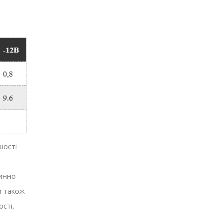
шості
винно
и також
сті,