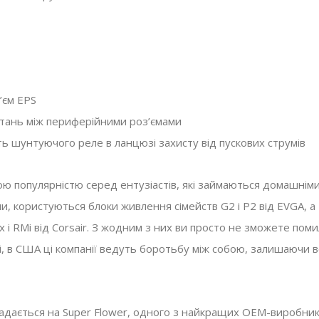
Комплектуючі
,
Новини
’єм EPS
стань між периферійними роз’ємами
ть шунтуючого реле в ланцюзі захисту від пускових струмів
ю популярністю серед ентузіастів, які займаються домашнім
и, користуються блоки живлення сімейств G2 і P2 від EVGA, а
x і RMi від Corsair. З жодним з них ви просто не зможете поми
, в США ці компанії ведуть боротьбу між собою, залишаючи в
адається на Super Flower, одного з найкращих OEM-виробникі