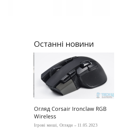
Останні новини
Найкращ
акопичувач
Огляд Corsair Ironclaw RGB
Corsair
ni M.2 для
Wireless
Ігрові миш
ve Steam
Ігрові миші
,
Огляди
11.05.2023