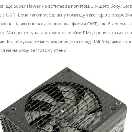
е, що Super Flower не встигає за попитом. З іншого боку, Corsa
є з CWT. Вона також має власну команду інженерів з розробки
які не тільки вносять зміни в платформи CWT, але й допомага
и. Ми протестували дві моделі лінійки RMx, і результати вия
и. Ми очікуємо не менших результатів від RM650x, який сьог
ся на нашому тестовому стенді.