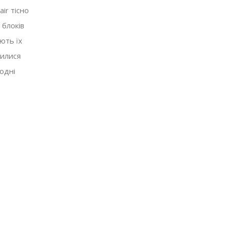
ir тісно
 блоків
ють їх
вилися
одні