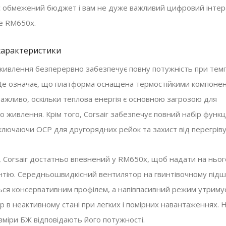
с обмежений бюджет і вам не дуже важливий цифровий інтер
де RM650x.
 характеристики
живлення безперервно забезпечує повну потужність при тем
 Це означає, що платформа оснащена термостійкими компоне
ажливо, оскільки теплова енергія є основною загрозою для
о живлення. Крім того, Corsair забезпечує повний набір функц
включаючи OCP для другорядних рейок та захист від перегріву
 Corsair достатньо впевнений у RM650x, щоб надати на ньог
антію. Середньошвидкісний вентилятор на гвинтівочному під
ься консервативним профілем, а напівпасивний режим утриму
р в неактивному стані при легких і помірних навантаженнях. 
зміри БЖ відповідають його потужності.