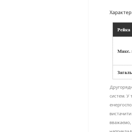
Характер
Другорядн
систем. У 
енергоспо
вистачити
вважаємо,
наприклад