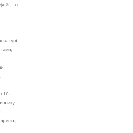
фейс, то
пературі
нтами,
ій
.
о 10-
шипнику
є
Нарешті,