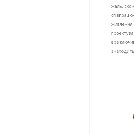
жаль, схож
співпрацю
живлення, 
проектуват
вражаючим
знаходить