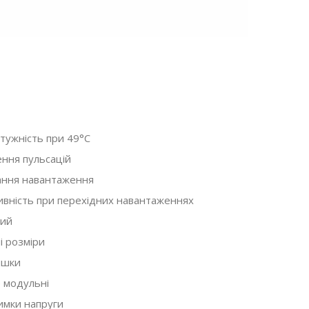
тужність при 49°C
ння пульсацій
ання навантаження
вність при перехідних навантаженнях
ий
і розміри
Випущено SSD-н
Огляд Corsair MP600 Core XT
Corsair MP600 Mi
SSD
ишки
модернізації Val
 модульні
Комплектуючі
,
Огляди
02.05.2023
Deck
имки напруги