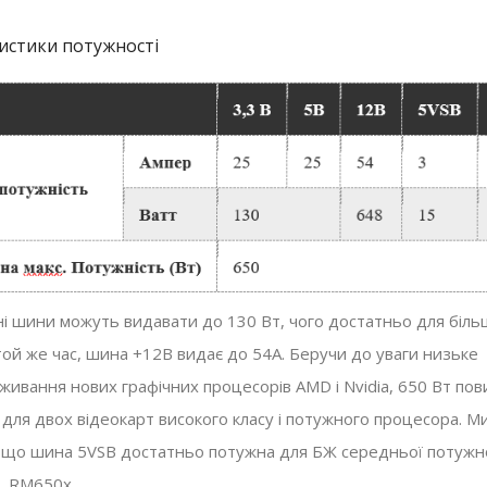
истики потужності
і шини можуть видавати до 130 Вт, чого достатньо для біль
той же час, шина +12В видає до 54А. Беручи до уваги низьке
живання нових графічних процесорів AMD і Nvidia, 650 Вт по
 для двох відеокарт високого класу і потужного процесора. М
 що шина 5VSB достатньо потужна для БЖ середньої потужно
, RM650x.