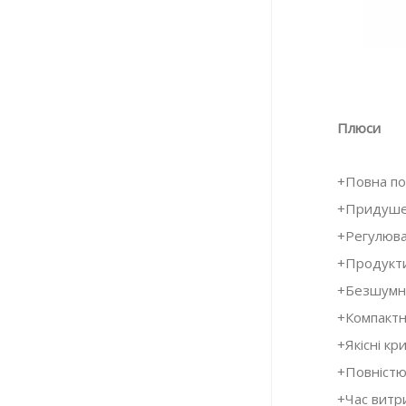
Плюси
+Повна по
+Придуше
+Регулюв
+Продукти
+Безшумн
+Компактн
+Якісні кр
Огляд Corsair MP700
+Повністю
Комплектуючі
,
Огляди
10.05.2023
+Час витр