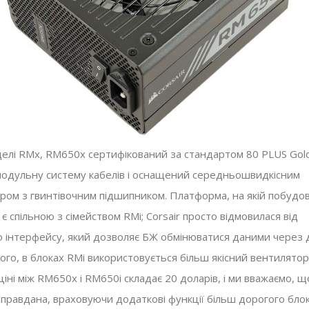
оделі RMx, RM650x сертифікований за стандартом 80 PLUS Gold
модульну систему кабелів і оснащений середньошвидкісним
ром з гвинтівочним підшипником. Платформа, на якій побудо
є спільною з сімейством RMi; Corsair просто відмовилася від
 інтерфейсу, який дозволяє БЖ обмінюватися даними через 
 того, в блоках RMi використовується більш якісний вентилятор
ціні між RM650x і RM650i складає 20 доларів, і ми вважаємо, щ
иправдана, враховуючи додаткові функції більш дорогого блок