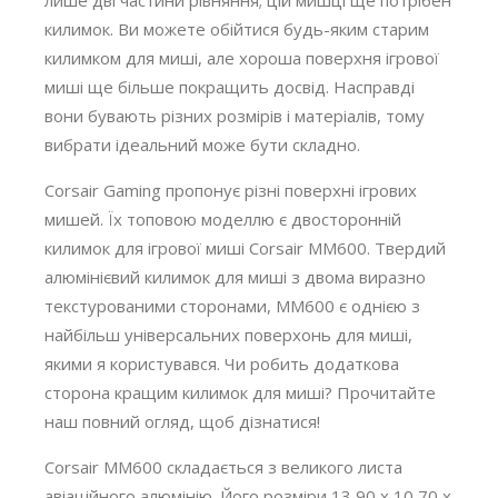
лише дві частини рівняння; цій мишці ще потрібен
килимок. Ви можете обійтися будь-яким старим
килимком для миші, але хороша поверхня ігрової
миші ще більше покращить досвід. Насправді
вони бувають різних розмірів і матеріалів, тому
вибрати ідеальний може бути складно.
Corsair Gaming пропонує різні поверхні ігрових
мишей. Їх топовою моделлю є двосторонній
килимок для ігрової миші Corsair MM600. Твердий
алюмінієвий килимок для миші з двома виразно
текстурованими сторонами, MM600 є однією з
найбільш універсальних поверхонь для миші,
якими я користувався. Чи робить додаткова
сторона кращим килимок для миші? Прочитайте
наш повний огляд, щоб дізнатися!
Corsair MM600 складається з великого листа
авіаційного алюмінію. Його розміри 13,90 x 10,70 x