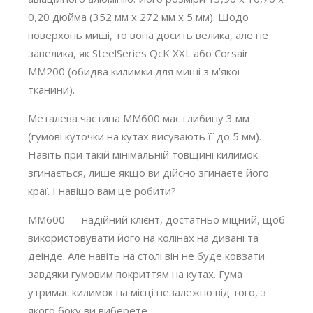
0,20 дюйма (352 мм x 272 мм x 5 мм). Щодо
поверхонь миші, то вона досить велика, але не
завелика, як SteelSeries QcK XXL або Corsair
MM200 (обидва килимки для миші з м’якої
тканини).
Металева частина MM600 має глибину 3 мм
(гумові куточки на кутах висувають її до 5 мм).
Навіть при такій мінімальній товщині килимок
згинається, лише якщо ви дійсно згинаєте його
краї. І навіщо вам це робити?
MM600 — надійний клієнт, достатньо міцний, щоб
використовувати його на колінах на дивані та
деінде. Але навіть на столі він не буде ковзати
завдяки гумовим покриттям на кутах. Гума
утримає килимок на місці незалежно від того, з
якого боку ви виберете.