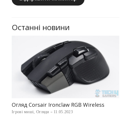
Останні новини
Найк
Ігров
Огляд Corsair Ironclaw RGB Wireless
ve
Ігрові миші
,
Огляди
11.05.2023