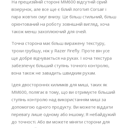
На прецизійній стороні MM600 відсутній сірий
візерунок, але все ще є білий логотип Corsair і
пара жовтих смуг внизу. Це більш стильний, більш
орієнтований на роботу зовнішній вигляд, хоча
також менш захоплюючий для очей.
Точна сторона має більш виражену текстуру,
трохи грубішу, ніж у Razer Firefly. Проте він усе
ще добре відчувається на руках. І хоча текстура
забезпечує більший ступінь точного контролю,
вона також не завадить швидким рухам.
Ідея двосторонніх килимків для миші, таких як
MM600, полягає в тому, що ви отримуєте більший
ступінь контролю над використанням миші за
допомогою одного продукту. Ви можете віддати
перевагу лише одному або іншому; Я небайдужий
до точності. Або ви можете міняти сторони для