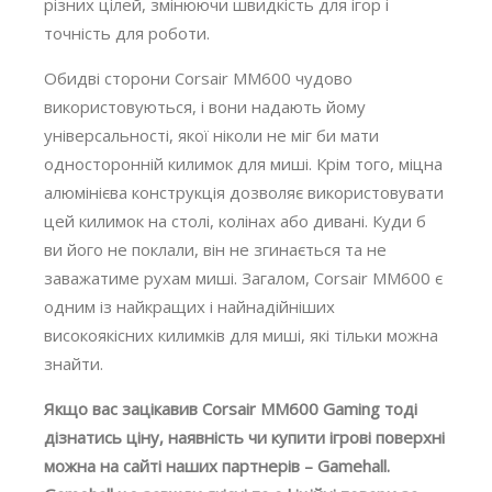
різних цілей, змінюючи швидкість для ігор і
точність для роботи.
Обидві сторони Corsair MM600 чудово
використовуються, і вони надають йому
універсальності, якої ніколи не міг би мати
односторонній килимок для миші. Крім того, міцна
алюмінієва конструкція дозволяє використовувати
цей килимок на столі, колінах або дивані. Куди б
ви його не поклали, він не згинається та не
заважатиме рухам миші. Загалом, Corsair MM600 є
одним із найкращих і найнадійніших
високоякісних килимків для миші, які тільки можна
знайти.
Якщо вас зацікавив Corsair MM600 Gaming тоді
дізнатись ціну, наявність чи купити ігрові поверхні
можна на сайті наших партнерів – Gamehall.