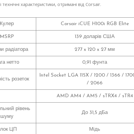
і технічні характеристики, отримані від Corsair.
Кулер
Corsair iCUE H100i RGB Elite
MSRP
139 доларів США
ри радіатора
277 x 120 x 27 мм
га нетто
0,91 фунта
Intel Socket LGA 115X / 1200 / 1366 / 170
ість розеток
/ 2066
AMD AM4 / AM5 / sTRX4 / sTR4
льний рівень
До 31,5 дБа
шуму
лок ЦП
Мідь