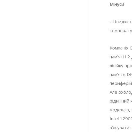
Мінуси
-Швидкіст
Огляд Corsair MP700
температу
Комплектуючі
,
Огляди
10.05.2023
Компанія C
пам’яті L2
лінійку пр
пам’ять D
периферійн
Але охоло
рідинний к
моделлю, 
Intel 129
з’ясувати