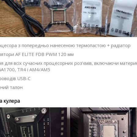
оцесора з попередньо нанесеною термопастою + радіатор
лятори AF ELITE FDB PWM 120 мм
я для всіх сучасних процесорних роз’ємів, включаючи матери
GA1700, TR4 і AM4/AM5
роводів USB-C
йний талон
а кулера