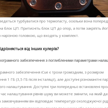
ведеться турбуватися про термопасту, оскільки вона попере
а блок ЦП. Притисніть блок ЦП до опор, а потім закріпіть йо
з нарізною головкою, що входять у комплект.
ідрізняється від інших кулерів?
рограмного забезпечення з поглибленими параметрами нала
грамного забезпечення iCue є трохи громіздким, з розміром
ня 1 ГБ (3,5 ГБ після інсталяції), але доступні різноманітні п
ого налаштування. Доступні три попередньо встановлені проф
д час налаштування рівнів шуму ви можете змінити, на який да
а замовчуванням він відповідає температурі охолоджуючої рід