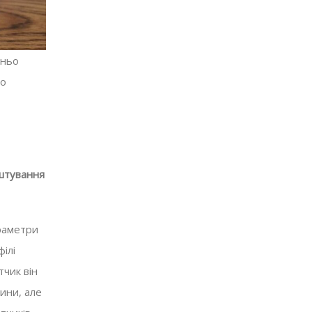
дньо
го
штування
араметри
ілі
тчик він
ини, але