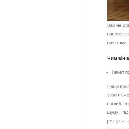
Вам не до
нанесена н
гвинтами 
Чим він в
Пакет п
Набір про
завантажен
поглиблен
шуму, і пі
реагує – з