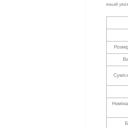
вашій уваз
Розмі
Ва
Сумісн
Номіна
Б