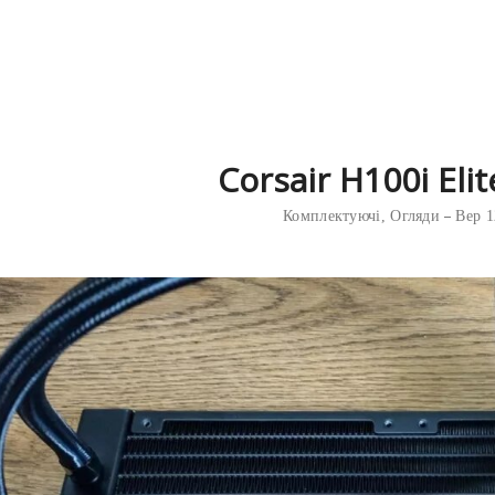
Corsair H100i Eli
Комплектуючі
,
Огляди
Вер 1