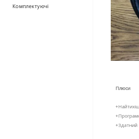
Комплектуючі
Плюси
+Найтихіши
+Програмн
+Здатний 