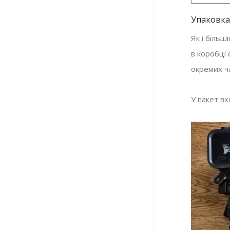
Упаковка
Як і більш
в коробці
окремих ч
У пакет в