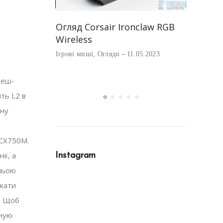
Найкращ
акопичувач
Огляд Corsair Ironclaw RGB
Corsair
ni M.2 для
Wireless
Ігрові миш
ve Steam
Ігрові миші
,
Огляди
11.05.2023
01.05.2023
кеш-
ять L2 в
вну
 CX750M.
ії, а
Instagram
нньою
ркати
в? Щоб
оную