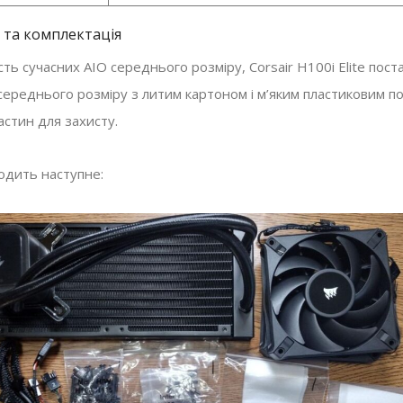
 та комплектація
ість сучасних AIO середнього розміру, Corsair H100i Elite пост
 середнього розміру з литим картоном і м’яким пластиковим п
астин для захисту.
ходить наступне: