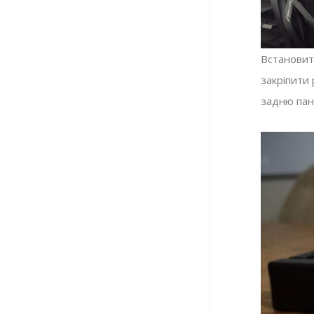
Встановити
закріпити 
задню пане