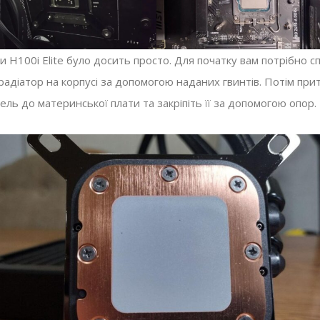
 H100i Elite було досить просто. Для початку вам потрібно с
радіатор на корпусі за допомогою наданих гвинтів. Потім при
ль до материнської плати та закріпіть її за допомогою опор.