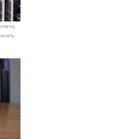
початку
тисніть