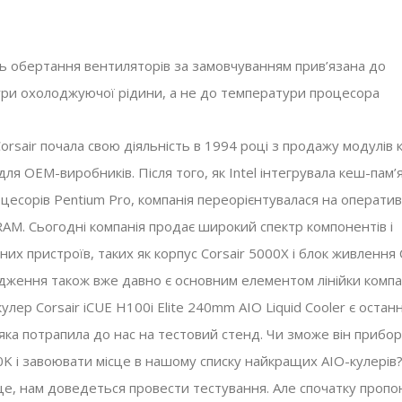
Випущено SSD-н
Огляд Corsair MP600 Core XT
Corsair MP600 Mi
SSD
ь обертання вентиляторів за замовчуванням прив’язана до
модернізації Val
ри охолоджуючої рідини, а не до температури процесора
Комплектуючі
,
Огляди
02.05.2023
Deck
Комплектуючі
,
Новини
orsair почала свою діяльність в 1994 році з продажу модулів 
 для OEM-виробників. Після того, як Intel інтегрувала кеш-пам’
оцесорів Pentium Pro, компанія переорієнтувалася на операти
RAM. Сьогодні компанія продає широкий спектр компонентів і
их пристроїв, таких як корпус Corsair 5000X і блок живлення
дження також вже давно є основним елементом лінійки компан
улер Corsair iCUE H100i Elite 240mm AIO Liquid Cooler є оста
яка потрапила до нас на тестовий стенд. Чи зможе він прибо
00K і завоювати місце в нашому списку найкращих AIO-кулері
 це, нам доведеться провести тестування. Але спочатку проп