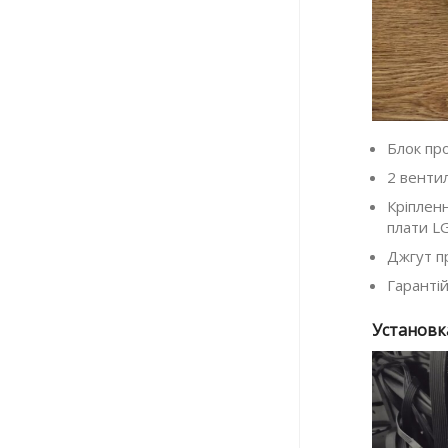
Блок пр
2 венти
Кріпленн
плати L
Джгут п
Гаранті
Установк