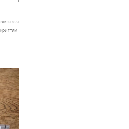
авляється
окриттям